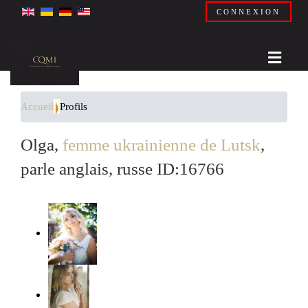
CONNEXION
Accueil
Profils
Olga,
femme ukrainienne de Lutsk
,
parle anglais, russe ID:16766