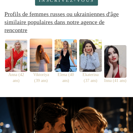
INSCRIVEZ-VOUS
Profils de femmes russes ou ukrainiennes d'âge
similaire populaires dans notre agence de
rencontre
Anna (42
Viktoriya
Elena (40
Ekaterina
ans)
(39 ans)
ans)
(37 ans)
Inna (41 ans)